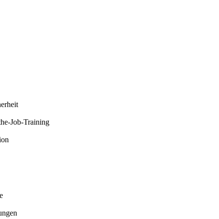
erheit
he-Job-Training
ion
e
sungen